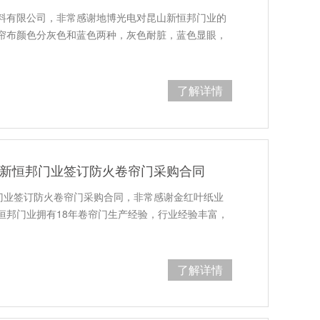
料有限公司，非常感谢地博光电对昆山新恒邦门业的
帘布颜色分灰色和蓝色两种，灰色耐脏，蓝色显眼，
了解详情
与新恒邦门业签订防火卷帘门采购合同
邦门业签订防火卷帘门采购合同，非常感谢金红叶纸业
恒邦门业拥有18年卷帘门生产经验，行业经验丰富，
了解详情