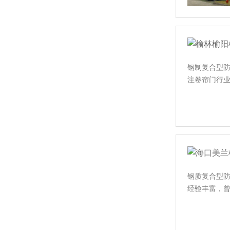
钢制复合型
注卷帘门行业
钢质复合型
经验丰富，