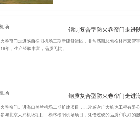
钢制复合型防火卷帘门走进
防火卷帘门走进陕西榆阳机场二期新建货运区，非常感谢总包榆林市宏智
18年，生产经验丰富，品质无忧。
钢质复合型防火卷帘门走进
防火卷帘门走进海口美兰机场二期扩建项目，非常感谢广大航达工程有限
曾参与北京大兴机场项目、榆林榆阳机场项目，凭借过硬的品质和良好的