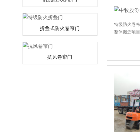
特级防火卷
折叠式防火卷帘门
整体搬迁项目
抗风卷帘门