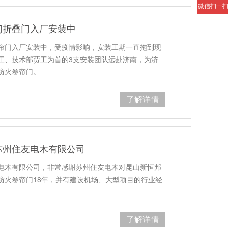
微信扫一
门折叠门入厂安装中
帘门入厂安装中，受疫情影响，安装工期一直拖到现
工、技术部贾工为首的3支安装团队远赴济南，为济
防火卷帘门。
了解详情
苏州住友电木有限公司
电木有限公司，非常感谢苏州住友电木对昆山新恒邦
防火卷帘门18年，并有建设机场、大型项目的行业经
了解详情