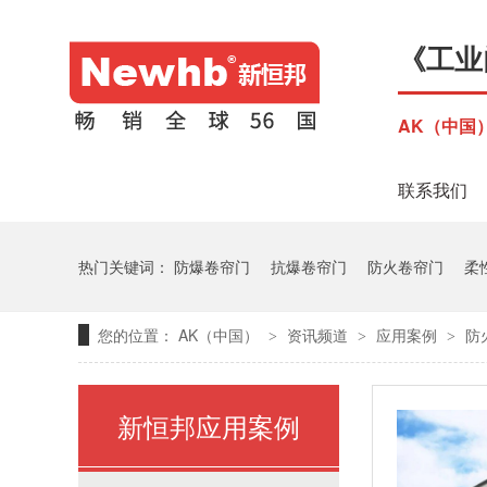
《工业
AK（中国
联系我们
热门关键词：
防爆卷帘门
抗爆卷帘门
防火卷帘门
柔
您的位置：
AK（中国）
资讯频道
应用案例
防
>
>
>
新恒邦应用案例