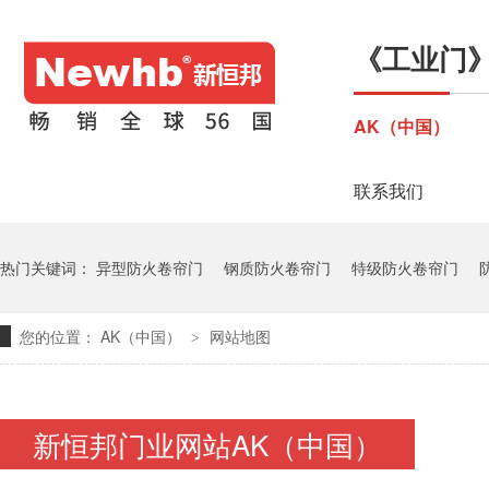
《工业门
AK（中国）
联系我们
热门关键词：
异型防火卷帘门
钢质防火卷帘门
特级防火卷帘门
您的位置：
AK（中国）
网站地图
>
新恒邦门业网站AK（中国）