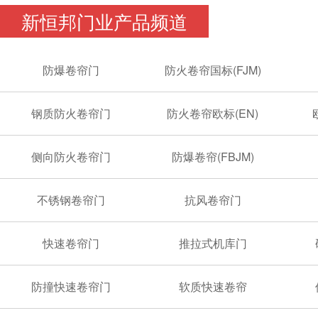
新恒邦门业产品频道
防爆卷帘门
防火卷帘国标(FJM)
钢质防火卷帘门
防火卷帘欧标(EN)
侧向防火卷帘门
防爆卷帘(FBJM)
不锈钢卷帘门
抗风卷帘门
快速卷帘门
推拉式机库门
防撞快速卷帘门
软质快速卷帘