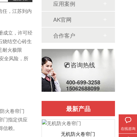
应用案例
信任，江苏到内
AK官网
注册成立，许可经
合作客户
石烧结空心砖生
足耐火极限
了安全风险，所
咨询热线
400-699-3258
15062688099
最新产品
邦防火卷帘门
帘门指定供应
得信赖。
在线咨询
无机防火卷帘门