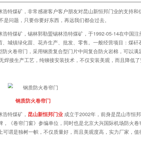
林浩特煤矿，非常感谢客户客户朋友对昆山新恒邦门业的支持和
离不是问题，只要你要好东西，再远我们都会过去。
特煤矿，锡林郭勒盟锡林浩特煤矿，于1992-05-14在中国
苗、城镇绿化苗、花卉生产、批发、零售。一般经营项目：煤矸
型防火卷帘门，采用钢质复合型门片中间复合防火岩棉，可以满
采用无焊接生产工艺，纯铆接安装技术，不仅安装美观，而且降低
钢质防火卷帘门
林浩特煤矿，
昆山新恒邦门业
成立于2002年，前身是昆山市恒
品牌，《卷帘门窗》参编单位，同时也是北京大兴国际机场防火卷
面上可谓是独树一帜，不仅质量好，而且美观度高，实力厂家，值